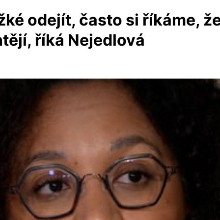
žké odejít, často si říkáme, ž
htějí, říká Nejedlová