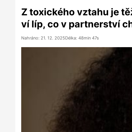
Z toxického vztahu je tě
ví líp, co v partnerství c
Nahráno: 21. 12. 2025
Délka: 48min 47s