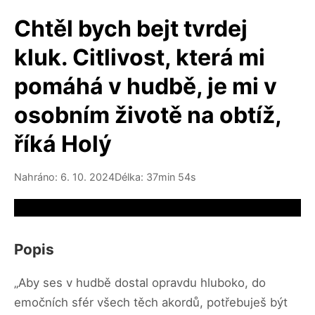
Chtěl bych bejt tvrdej
kluk. Citlivost, která mi
pomáhá v hudbě, je mi v
osobním životě na obtíž,
říká Holý
Nahráno: 6. 10. 2024
Délka: 37min 54s
Video source not available
Popis
„Aby ses v hudbě dostal opravdu hluboko, do
emočních sfér všech těch akordů, potřebuješ být