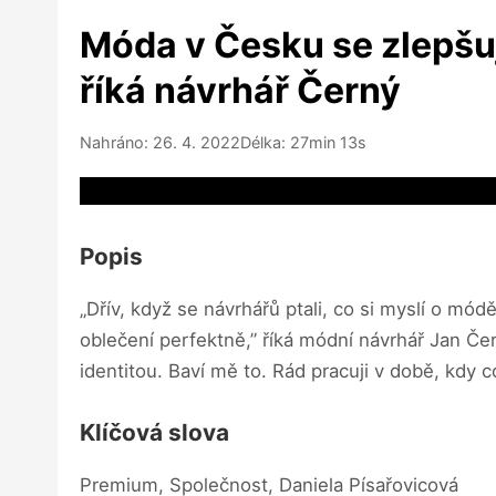
Móda v Česku se zlepšuj
říká návrhář Černý
Nahráno: 26. 4. 2022
Délka: 27min 13s
Video source not available
Popis
„Dřív, když se návrhářů ptali, co si myslí o módě
oblečení perfektně,” říká módní návrhář Jan Čer
identitou. Baví mě to. Rád pracuji v době, kdy c
Klíčová slova
Premium, Společnost, Daniela Písařovicová