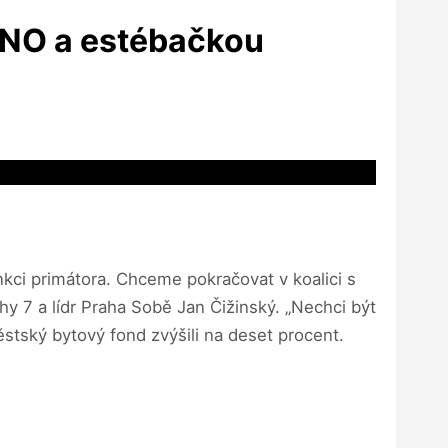
 ANO a estébačkou
ci primátora. Chceme pokračovat v koalici s
hy 7 a lídr Praha Sobě Jan Čižinský. „Nechci být
stský bytový fond zvýšili na deset procent.