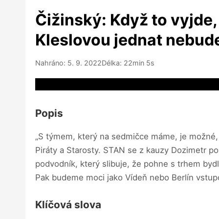
Čižinský: Když to vyjde
Kleslovou jednat nebu
Nahráno: 5. 9. 2022
Délka: 22min 5s
Video source not available
Popis
„S týmem, který na sedmičce máme, je možné, a
Piráty a Starosty. STAN se z kauzy Dozimetr pou
podvodník, který slibuje, že pohne s trhem byd
Pak budeme moci jako Vídeň nebo Berlín vstupo
Klíčová slova