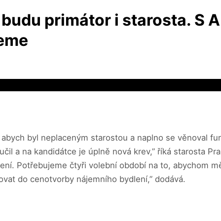
, budu primátor i starosta. S
deme
bych byl neplaceným starostou a naplno se věnoval funk
čil a na kandidátce je úplně nová krev,” říká starosta Pra
lení. Potřebujeme čtyři volební období na to, abychom mě
vat do cenotvorby nájemního bydlení,” dodává.