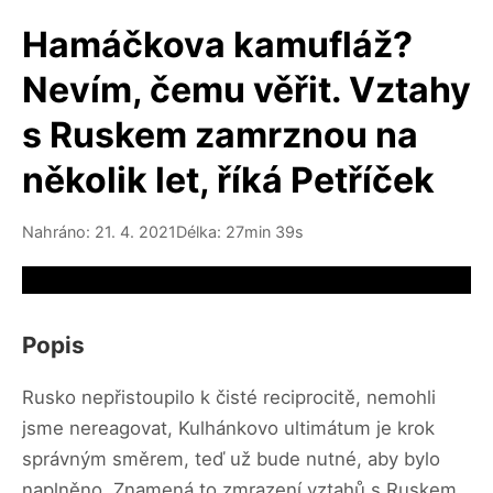
Hamáčkova kamufláž?
Nevím, čemu věřit. Vztahy
s Ruskem zamrznou na
několik let, říká Petříček
Nahráno: 21. 4. 2021
Délka: 27min 39s
Video source not available
Popis
Rusko nepřistoupilo k čisté reciprocitě, nemohli
jsme nereagovat, Kulhánkovo ultimátum je krok
správným směrem, teď už bude nutné, aby bylo
naplněno. Znamená to zmrazení vztahů s Ruskem