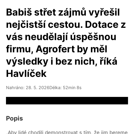
Babiš střet zájmů vyřešil
nejčistší cestou. Dotace z
vás neudělají úspěšnou
firmu, Agrofert by měl
výsledky i bez nich, říká
Havlíček
Nahráno: 28. 5. 2026
Délka: 52min 8s
Video source not available
Popis
„Aby lidé chodili demonstrovat s tím, že jim bereme