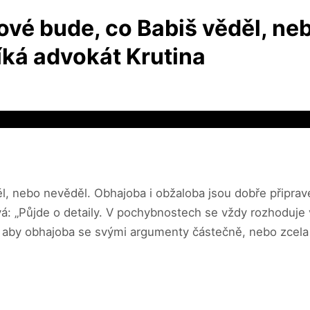
vé bude, co Babiš věděl, ne
íká advokát Krutina
ěl, nebo nevěděl. Obhajoba i obžaloba jsou dobře připrav
ává: „Půjde o detaily. V pochybnostech se vždy rozhoduj
, aby obhajoba se svými argumenty částečně, nebo zcela 