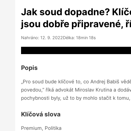
Jak soud dopadne? Klíčo
jsou dobře připravené, ř
Nahráno: 12. 9. 2022
Délka: 18min 18s
Video source not available
Popis
„Pro soud bude klíčové to, co Andrej Babiš věd
povedou,” říká advokát Miroslav Krutina a dod
pochybnosti byly, už to by mohlo stačit k tomu
Klíčová slova
Premium, Politika