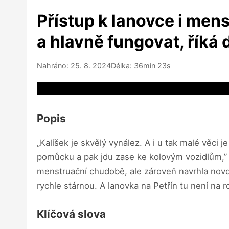
Přístup k lanovce i men
a hlavně fungovat, řík
Nahráno: 25. 8. 2024
Délka: 36min 23s
Video source not available
Popis
„Kalíšek je skvělý vynález. A i u tak malé věci 
pomůcku a pak jdu zase ke kolovým vozidlům,” 
menstruační chudobě, ale zároveň navrhla novou
rychle stárnou. A lanovka na Petřín tu není na r
Klíčová slova