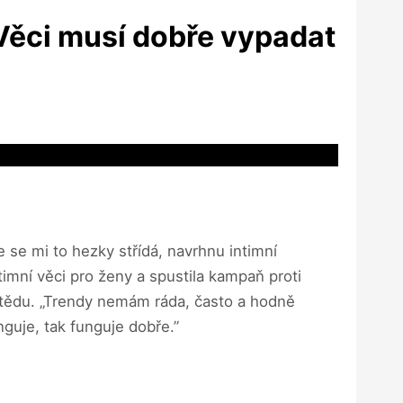
 Věci musí dobře vypadat
e se mi to hezky střídá, navrhnu intimní
mní věci pro ženy a spustila kampaň proti
eštědu. „Trendy nemám ráda, často a hodně
nguje, tak funguje dobře.”