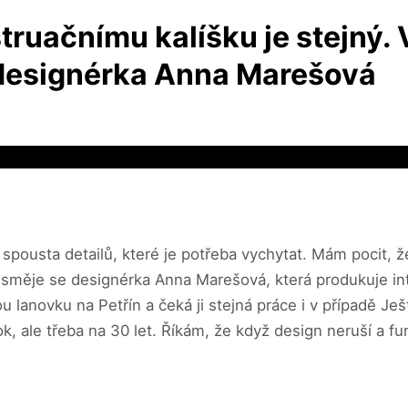
struačnímu kalíšku je stejný.
á designérka Anna Marešová
je spousta detailů, které je potřeba vychytat. Mám pocit, ž
směje se designérka Anna Marešová, která produkuje inti
 lanovku na Petřín a čeká ji stejná práce i v případě J
ok, ale třeba na 30 let. Říkám, že když design neruší a fu