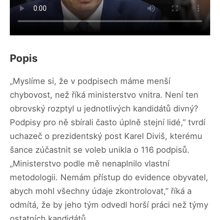
Popis
„Myslíme si, že v podpisech máme menší
chybovost, než říká ministerstvo vnitra. Není ten
obrovský rozptyl u jednotlivých kandidátů divný?
Podpisy pro ně sbírali často úplně stejní lidé,” tvrdí
uchazeč o prezidentský post Karel Diviš, kterému
šance zúčastnit se voleb unikla o 116 podpisů.
„Ministerstvo podle mě nenaplnilo vlastní
metodologii. Nemám přístup do evidence obyvatel,
abych mohl všechny údaje zkontrolovat,” říká a
odmítá, že by jeho tým odvedl horší práci než týmy
ostatních kandidátů.