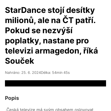
StarDance stojí desítky
milionů, ale na ČT patří.
Pokud se nezvýší
poplatky, nastane pro
televizi armagedon, říká
Souček
Nahráno: 25. 6. 2024
Délka: 54min 45s
Video source not available
Popis
„Česká televize má svým obsahem oslovovat