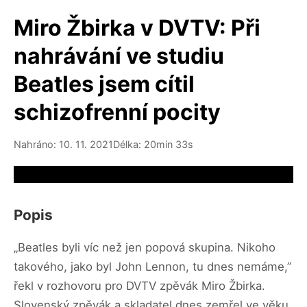
Miro Žbirka v DVTV: Při
nahrávání ve studiu
Beatles jsem cítil
schizofrenní pocity
Nahráno: 10. 11. 2021
Délka: 20min 33s
Video source not available
Popis
„Beatles byli víc než jen popová skupina. Nikoho
takového, jako byl John Lennon, tu dnes nemáme,”
řekl v rozhovoru pro DVTV zpěvák Miro Žbirka.
Slovenský zpěvák a skladatel dnes zemřel ve věku