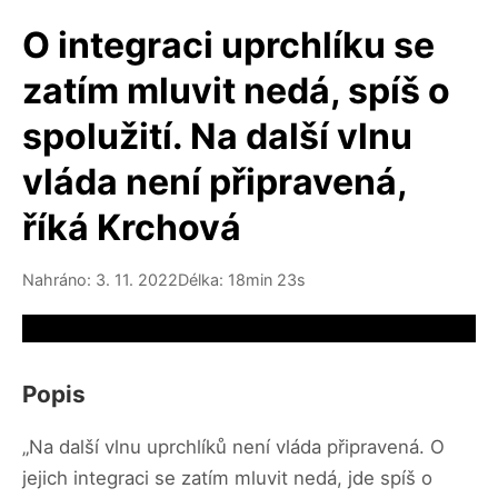
O integraci uprchlíku se
zatím mluvit nedá, spíš o
spolužití. Na další vlnu
vláda není připravená,
říká Krchová
Nahráno: 3. 11. 2022
Délka: 18min 23s
Video source not available
Popis
„Na další vlnu uprchlíků není vláda připravená. O
jejich integraci se zatím mluvit nedá, jde spíš o