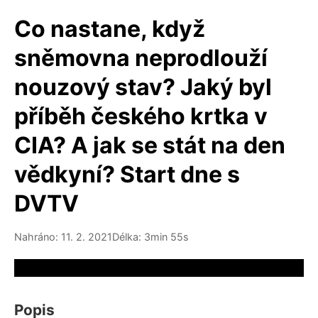
Co nastane, když
sněmovna neprodlouží
nouzový stav? Jaký byl
příběh českého krtka v
CIA? A jak se stát na den
vědkyní? Start dne s
DVTV
Nahráno: 11. 2. 2021
Délka: 3min 55s
Video source not available
Popis