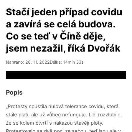
Stačí jeden případ covidu
a zavírá se celá budova.
Co se teď v Číně děje,
jsem nezažil, říká Dvořák
Nahráno: 28. 11. 2022
Délka: 14min 33s
Video source not available
Popis
„Protesty spustila nulová tolerance covidu, která
stále platí, ale už vůbec nefunguje. Lidi rozzlobilo,
že se kolem čtvrtí s nákazou stavějí ploty.
Protestovalo se dvě noci za sebou, teď jsou ale v