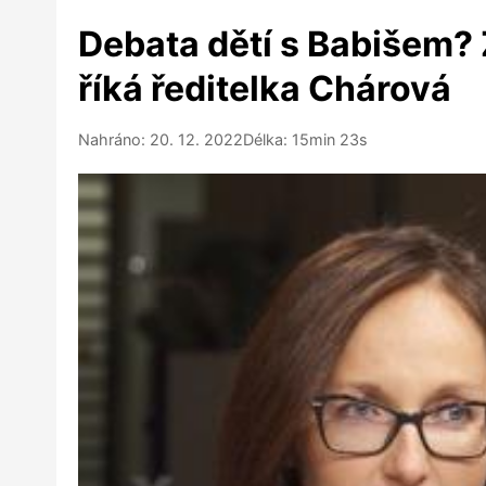
Debata dětí s Babišem? Z
říká ředitelka Chárová
Nahráno: 20. 12. 2022
Délka: 15min 23s