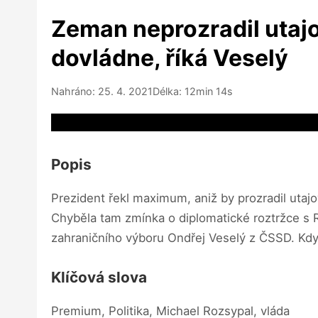
Zeman neprozradil utajo
dovládne, říká Veselý
Nahráno: 25. 4. 2021
Délka: 12min 14s
Video source not available
Popis
Prezident řekl maximum, aniž by prozradil utajo
Chyběla tam zmínka o diplomatické roztržce s R
zahraničního výboru Ondřej Veselý z ČSSD. Kdyby
Klíčová slova
Premium, Politika, Michael Rozsypal, vláda