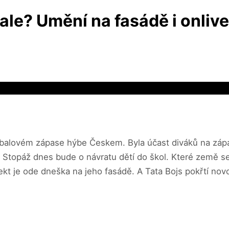
tbale? Umění na fasádě i onliv
tbalovém zápase hýbe Českem. Byla účast diváků na záp
topáž dnes bude o návratu dětí do škol. Které země se o
jekt je ode dneška na jeho fasádě. A Tata Bojs pokřtí no