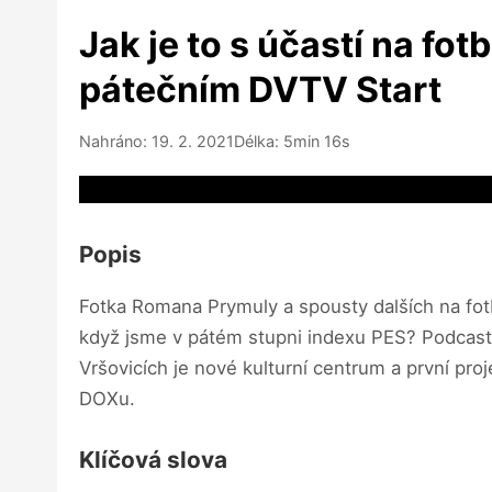
Jak je to s účastí na fo
pátečním DVTV Start
Nahráno: 19. 2. 2021
Délka: 5min 16s
Video source not available
Popis
Fotka Romana Prymuly a spousty dalších na fo
když jsme v pátém stupni indexu PES? Podcast S
Vršovicích je nové kulturní centrum a první pro
DOXu.
Klíčová slova