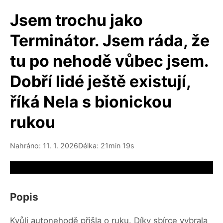
Jsem trochu jako
Terminátor. Jsem ráda, že
tu po nehodě vůbec jsem.
Dobří lidé ještě existují,
říká Nela s bionickou
rukou
Nahráno: 11. 1. 2026
Délka: 21min 19s
Video source not available
Popis
Kvůli autonehodě přišla o ruku. Díky sbírce vybrala