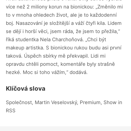
více než 2 miliony korun na bionickou: „Změnilo mi
to v mnoha ohledech život, ale je to každodenní
boj. Nasazování je složitější a váží čtyři kila. Lidem
se dějí i horší věci, jsem ráda, že jsem to přežila,“
říká studentka Nela Charchoňová. „Chci být
makeup artistka. S bionickou rukou budu asi první
taková. Úspěch sbírky mě překvapil. Lidi mi
opravdu chtěli pomoct, komentáře byly strašně
hezké. Moc si toho vážím,“ dodává.
Klíčová slova
Společnost, Martin Veselovský, Premium, Show in
RSS