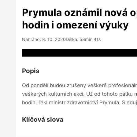
Prymula oznámil nová op
hodin i omezení výuky
Nahráno: 8. 10. 2020
Délka: 58min 41s
Video source not available
Popis
Od pondělí budou zrušeny veškeré profesionální
veškerých kulturních akcí. Už od tohoto pátku m
hodin, řekl ministr zdravotnictví Prymula. Sled
Klíčová slova