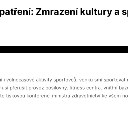
atření: Zmrazení kultury a s
 i volnočasové aktivity sportovců, venku smí sportovat 
usí přerušit provoz posilovny, fitness centra, vnitřní baz
ujte tiskovou konferenci ministra zdravotnictví ke všem n