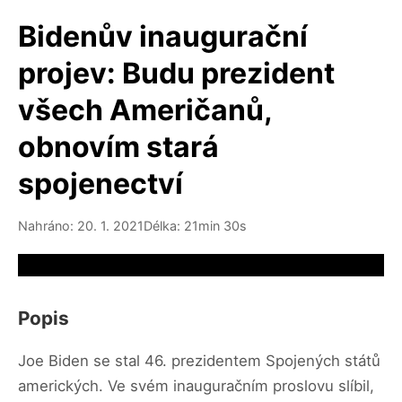
Bidenův inaugurační
projev: Budu prezident
všech Američanů,
obnovím stará
spojenectví
Nahráno: 20. 1. 2021
Délka: 21min 30s
Video source not available
Popis
Joe Biden se stal 46. prezidentem Spojených států
amerických. Ve svém inauguračním proslovu slíbil,