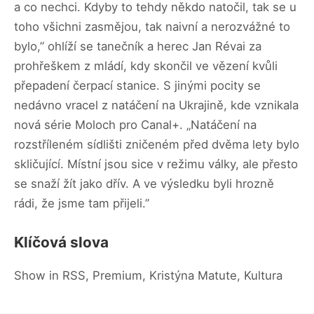
a co nechci. Kdyby to tehdy někdo natočil, tak se u
toho všichni zasmějou, tak naivní a nerozvážné to
bylo,” ohlíží se tanečník a herec Jan Révai za
prohřeškem z mládí, kdy skončil ve vězení kvůli
přepadení čerpací stanice. S jinými pocity se
nedávno vracel z natáčení na Ukrajině, kde vznikala
nová série Moloch pro Canal+. „Natáčení na
rozstříleném sídlišti zničeném před dvěma lety bylo
skličující. Místní jsou sice v režimu války, ale přesto
se snaží žít jako dřív. A ve výsledku byli hrozně
rádi, že jsme tam přijeli.”
Klíčová slova
Show in RSS, Premium, Kristýna Matute, Kultura