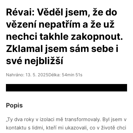
Révai: Věděl jsem, že do
vězení nepatřím a že už
nechci takhle zakopnout.
Zklamal jsem sám sebe i
své nejbližší
Nahráno: 13. 5. 2025
Délka: 54min 51s
Video source not available
Popis
„Ty dva roky v izolaci mě transformovaly. Byl jsem v
kontaktu s lidmi, kteří mi ukazovali, co v životě chci