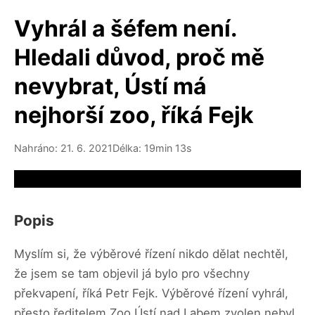
Vyhrál a šéfem není.
Hledali důvod, proč mě
nevybrat, Ústí má
nejhorší zoo, říká Fejk
Nahráno: 21. 6. 2021
Délka: 19min 13s
Video source not available
Popis
Myslím si, že výběrové řízení nikdo dělat nechtěl,
že jsem se tam objevil já bylo pro všechny
překvapení, říká Petr Fejk. Výběrové řízení vyhrál,
přesto ředitelem Zoo Ústí nad Labem zvolen nebyl.