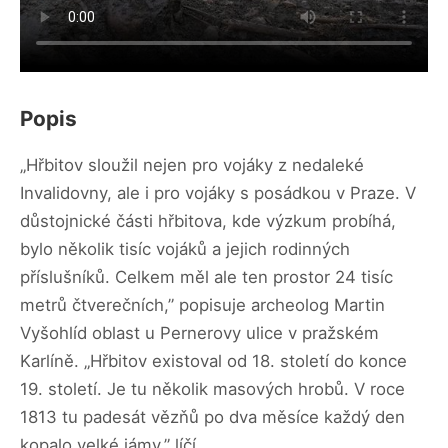
Popis
„Hřbitov sloužil nejen pro vojáky z nedaleké
Invalidovny, ale i pro vojáky s posádkou v Praze. V
důstojnické části hřbitova, kde výzkum probíhá,
bylo několik tisíc vojáků a jejich rodinných
příslušníků. Celkem měl ale ten prostor 24 tisíc
metrů čtverečních,” popisuje archeolog Martin
Vyšohlíd oblast u Pernerovy ulice v pražském
Karlíně. „Hřbitov existoval od 18. století do konce
19. století. Je tu několik masových hrobů. V roce
1813 tu padesát vězňů po dva měsíce každý den
kopalo velké jámy,” líčí.