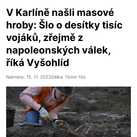
V Karlíně našli masové
hroby: Šlo o desítky tisíc
vojáků, zřejmě z
napoleonských válek,
říká Vyšohlíd
Nahráno: 15. 11. 2022
Délka: 15min 10s