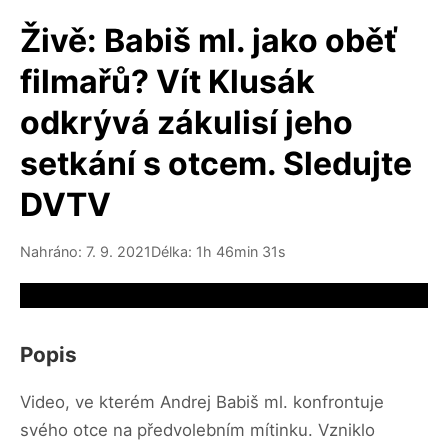
Živě: Babiš ml. jako oběť
filmařů? Vít Klusák
odkrývá zákulisí jeho
setkání s otcem. Sledujte
DVTV
Nahráno: 7. 9. 2021
Délka: 1h 46min 31s
Video source not available
Popis
Video, ve kterém Andrej Babiš ml. konfrontuje
svého otce na předvolebním mítinku. Vzniklo