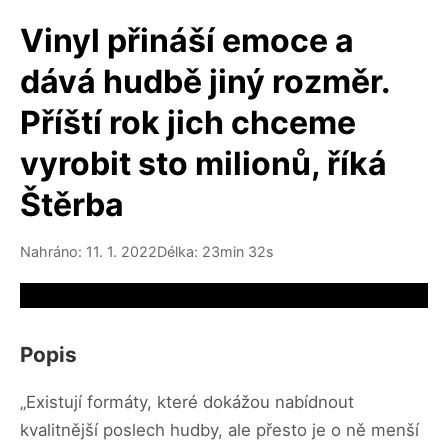
Vinyl přináší emoce a
dává hudbě jiný rozměr.
Příští rok jich chceme
vyrobit sto milionů, říká
Štěrba
Nahráno: 11. 1. 2022
Délka: 23min 32s
Video source not available
Popis
„Existují formáty, které dokážou nabídnout
kvalitnější poslech hudby, ale přesto je o ně menší