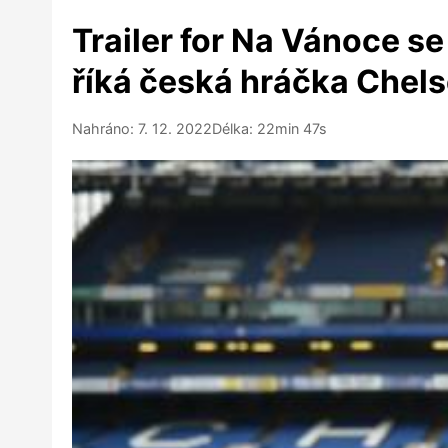
Trailer for Na Vánoce s
říká česká hráčka Chels
Nahráno: 7. 12. 2022
Délka: 22min 47s