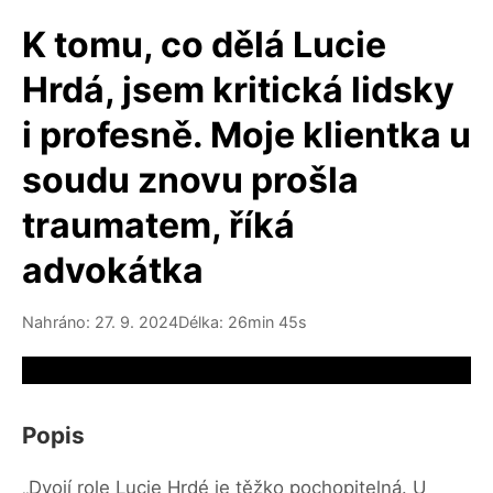
K tomu, co dělá Lucie
Hrdá, jsem kritická lidsky
i profesně. Moje klientka u
soudu znovu prošla
traumatem, říká
advokátka
Nahráno: 27. 9. 2024
Délka: 26min 45s
Video source not available
Popis
„Dvojí role Lucie Hrdé je těžko pochopitelná. U