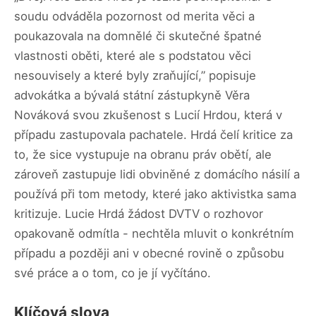
soudu odváděla pozornost od merita věci a
poukazovala na domnělé či skutečné špatné
vlastnosti oběti, které ale s podstatou věci
nesouvisely a které byly zraňující,” popisuje
advokátka a bývalá státní zástupkyně Věra
Nováková svou zkušenost s Lucií Hrdou, která v
případu zastupovala pachatele. Hrdá čelí kritice za
to, že sice vystupuje na obranu práv obětí, ale
zároveň zastupuje lidi obviněné z domácího násilí a
používá při tom metody, které jako aktivistka sama
kritizuje. Lucie Hrdá žádost DVTV o rozhovor
opakovaně odmítla - nechtěla mluvit o konkrétním
případu a později ani v obecné rovině o způsobu
své práce a o tom, co je jí vyčítáno.
Klíčová slova