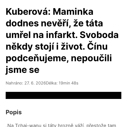
Kuberová: Maminka
dodnes nevěří, že táta
umřel na infarkt. Svoboda
někdy stojí i život. Čínu
podceňujeme, nepoučili
jsme se
Nahráno: 27. 6. 2026
Délka: 19min 48s
Video source not available
Popis
„Na Tchaj-wanu si táty hrozně váží, přestože tam