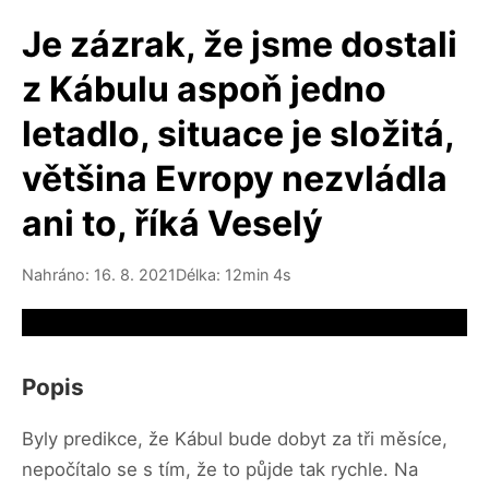
Je zázrak, že jsme dostali
z Kábulu aspoň jedno
letadlo, situace je složitá,
většina Evropy nezvládla
ani to, říká Veselý
Nahráno: 16. 8. 2021
Délka: 12min 4s
Video source not available
Popis
Byly predikce, že Kábul bude dobyt za tři měsíce,
nepočítalo se s tím, že to půjde tak rychle. Na