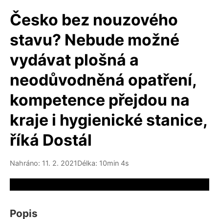
Česko bez nouzového
stavu? Nebude možné
vydávat plošná a
neodůvodněná opatření,
kompetence přejdou na
kraje i hygienické stanice,
říká Dostál
Nahráno: 11. 2. 2021
Délka: 10min 4s
Video source not available
Popis