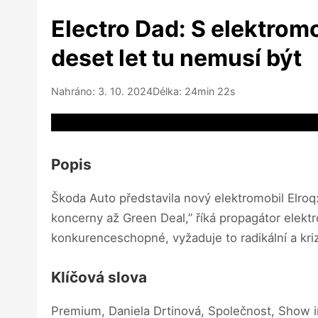
Electro Dad: S elektromo
deset let tu nemusí být
Nahráno: 3. 10. 2024
Délka: 24min 22s
Video source not available
Popis
Škoda Auto představila nový elektromobil Elroq:
koncerny až Green Deal,” říká propagátor elekt
konkurenceschopné, vyžaduje to radikální a kri
Klíčová slova
Premium, Daniela Drtinová, Společnost, Show 