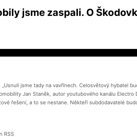
bily jsme zaspali. O Škodovk
 „Usnuli jsme tady na vavřínech. Celosvětový hybatel bud
romobility Jan Staněk, autor youtubového kanálu Electro
zové řešení, a to se nestane. Někteří subdodavatelé bud
in RSS