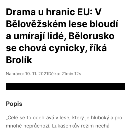
Drama u hranic EU: V
Bělověžském lese bloudí
a umírají lidé, Bělorusko
se chová cynicky, říká
Brolík
Nahráno: 10. 11. 2021
Délka: 21min 12s
Video source not available
Popis
„Celé se to odehrává v lese, který je hluboký a pro
mnohé neprůchozí. Lukašenkův režim nechá