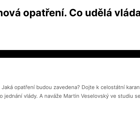
ová opatření. Co udělá vláda
 Jaká opatření budou zavedena? Dojte k celostátní karant
po jednání vlády. A naváže Martin Veselovský ve studiu s