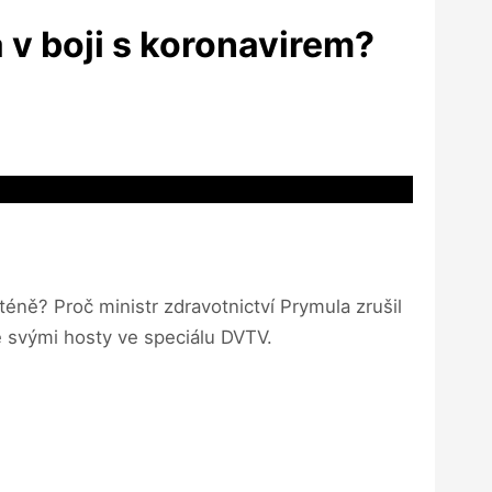
 v boji s koronavirem?
éně? Proč ministr zdravotnictví Prymula zrušil
e svými hosty ve speciálu DVTV.