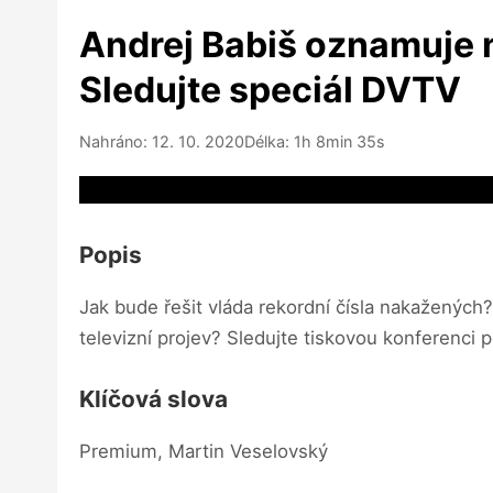
Andrej Babiš oznamuje n
Sledujte speciál DVTV
Nahráno: 12. 10. 2020
Délka: 1h 8min 35s
Video source not available
Popis
Jak bude řešit vláda rekordní čísla nakažených?
televizní projev? Sledujte tiskovou konferenci 
Klíčová slova
Premium, Martin Veselovský