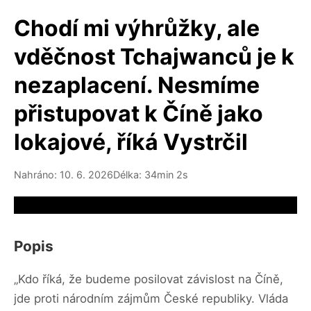
Chodí mi výhrůžky, ale
vděčnost Tchajwanců je k
nezaplacení. Nesmíme
přistupovat k Číně jako
lokajové, říká Vystrčil
Nahráno: 10. 6. 2026
Délka: 34min 2s
Video source not available
Popis
„Kdo říká, že budeme posilovat závislost na Číně,
jde proti národním zájmům České republiky. Vláda