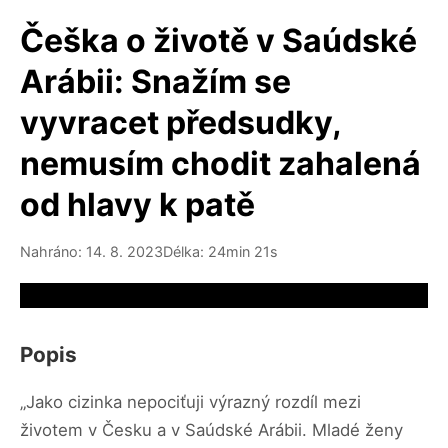
Češka o životě v Saúdské
Arábii: Snažím se
vyvracet předsudky,
nemusím chodit zahalená
od hlavy k patě
Nahráno: 14. 8. 2023
Délka: 24min 21s
Video source not available
Popis
„Jako cizinka nepociťuji výrazný rozdíl mezi
životem v Česku a v Saúdské Arábii. Mladé ženy