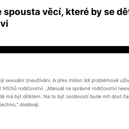
e spousta věcí, které by se d
vi
ijí sexuální zneužívání. A přes milion lidí problémově užív
hříchů rodičovství. „Manuál na správné rodičovství neexis
adě má být dítětem. Na to být osobností bude mít dost ča
šechno,” dodávají.