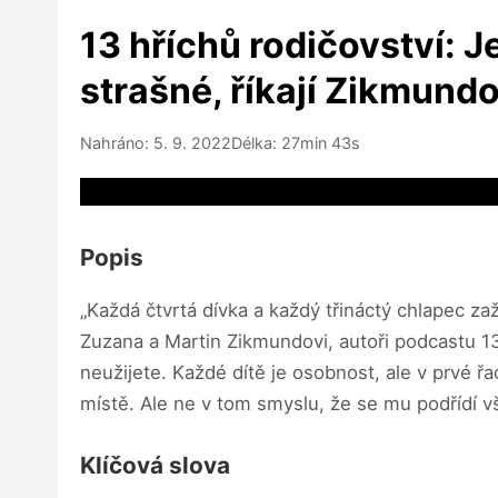
13 hříchů rodičovství: J
strašné, říkají Zikmundo
Nahráno: 5. 9. 2022
Délka: 27min 43s
Video source not available
Popis
„Každá čtvrtá dívka a každý třináctý chlapec zaž
Zuzana a Martin Zikmundovi, autoři podcastu 13 
neužijete. Každé dítě je osobnost, ale v prvé ř
místě. Ale ne v tom smyslu, že se mu podřídí v
Klíčová slova