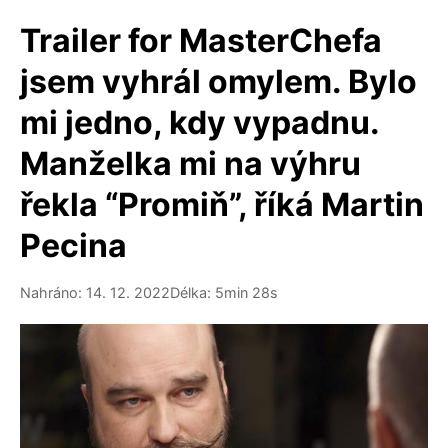
Trailer for MasterChefa
jsem vyhrál omylem. Bylo
mi jedno, kdy vypadnu.
Manželka mi na výhru
řekla “Promiň”, říká Martin
Pecina
Nahráno: 14. 12. 2022
Délka: 5min 28s