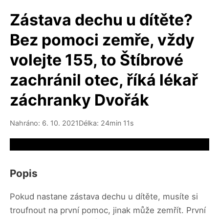
Zástava dechu u dítěte?
Bez pomoci zemře, vždy
volejte 155, to Štíbrové
zachránil otec, říká lékař
záchranky Dvořák
Nahráno: 6. 10. 2021
Délka: 24min 11s
Video source not available
Popis
Pokud nastane zástava dechu u dítěte, musíte si
troufnout na první pomoc, jinak může zemřít. První