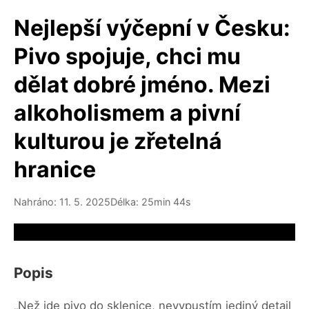
Nejlepší výčepní v Česku:
Pivo spojuje, chci mu
dělat dobré jméno. Mezi
alkoholismem a pivní
kulturou je zřetelná
hranice
Nahráno: 11. 5. 2025
Délka: 25min 44s
Video source not available
Popis
„Než jde pivo do sklenice, nevypustím jediný detail