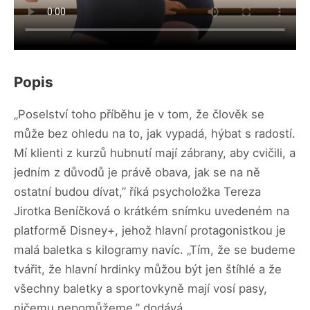
Popis
„Poselství toho příběhu je v tom, že člověk se
může bez ohledu na to, jak vypadá, hýbat s radostí.
Mí klienti z kurzů hubnutí mají zábrany, aby cvičili, a
jedním z důvodů je právě obava, jak se na ně
ostatní budou dívat,” říká psycholožka Tereza
Jirotka Beníčková o krátkém snímku uvedeném na
platformě Disney+, jehož hlavní protagonistkou je
malá baletka s kilogramy navíc. „Tím, že se budeme
tvářit, že hlavní hrdinky můžou být jen štíhlé a že
všechny baletky a sportovkyně mají vosí pasy,
ničemu nepomůžeme,” dodává.