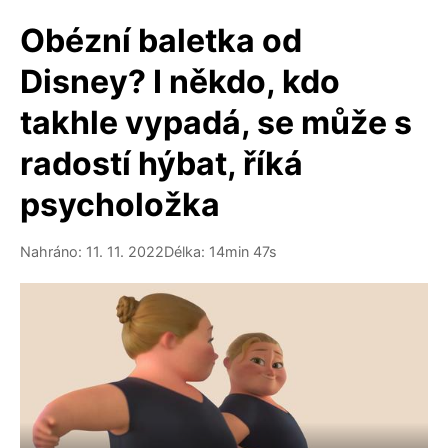
Obézní baletka od
Disney? I někdo, kdo
takhle vypadá, se může s
radostí hýbat, říká
psycholožka
Nahráno: 11. 11. 2022
Délka: 14min 47s