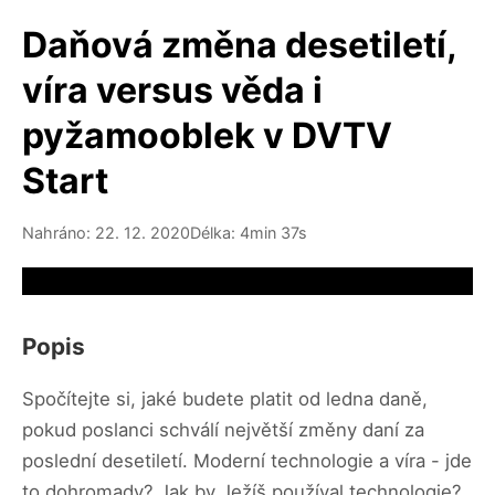
Daňová změna desetiletí,
víra versus věda i
pyžamooblek v DVTV
Start
Nahráno: 22. 12. 2020
Délka: 4min 37s
Video source not available
Popis
Spočítejte si, jaké budete platit od ledna daně,
pokud poslanci schválí největší změny daní za
poslední desetiletí. Moderní technologie a víra - jde
to dohromady? Jak by Ježíš používal technologie?