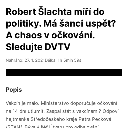
Robert Šlachta míří do
politiky. Má šanci uspět?
A chaos v očkování.
Sledujte DVTV
Nahráno: 27. 1. 2021
Délka: 1h 5min 59s
Video source not available
Popis
Vakcín je málo. Ministerstvo doporučuje očkování
na 14 dní utlumit. Zaspal stát s vakcínami? Odpoví
hejtmanka Středočeského kraje Petra Pecková
/STAN/. Bývalý šéf Útvaru pro odhalování