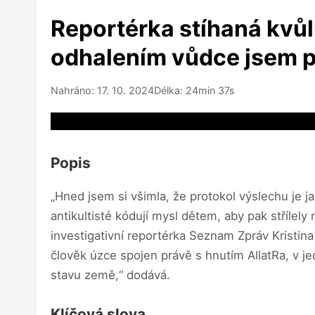
Reportérka stíhaná kvůl
odhalením vůdce jsem p
Nahráno: 17. 10. 2024
Délka: 24min 37s
Video source not available
Popis
„Hned jsem si všimla, že protokol výslechu je jak
antikultisté kódují mysl dětem, aby pak střílely
investigativní reportérka Seznam Zpráv Kristina
člověk úzce spojen právě s hnutím AllatRa, v je
stavu země,“ dodává.
Klíčová slova