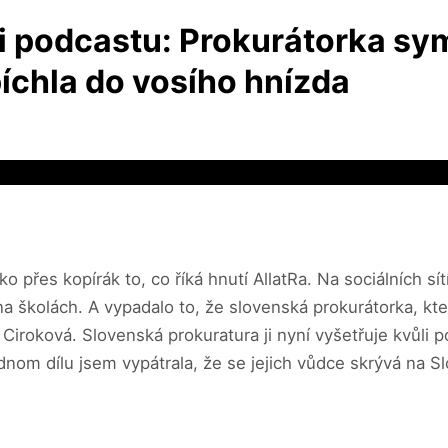
i podcastu: Prokurátorka sym
íchla do vosího hnízda
o přes kopírák to, co říká hnutí AllatRa. Na sociálních sít
 na školách. A vypadalo to, že slovenská prokurátorka, kte
 Ciroková. Slovenská prokuratura ji nyní vyšetřuje kvůli 
dnom dílu jsem vypátrala, že se jejich vůdce skrývá na S