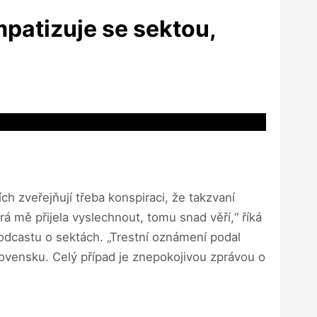
patizuje se sektou,
ích zveřejňují třeba konspiraci, že takzvaní
rá mě přijela vyslechnout, tomu snad věří,“ říká
podcastu o sektách. „Trestní oznámení podal
lovensku. Celý případ je znepokojivou zprávou o