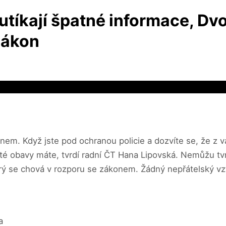
utíkají špatné informace, Dvo
zákon
nem. Když jste pod ochranou policie a dozvíte se, že z 
rčité obavy máte, tvrdí radní ČT Hana Lipovská. Nemůžu tv
erý se chová v rozporu se zákonem. Žádný nepřátelský vz
a