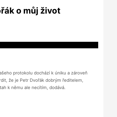
řák o můj život
vašeho protokolu dochází k úniku a zároveň
rdit, že je Petr Dvořák dobrým ředitelem,
tah k němu ale necítím, dodává.