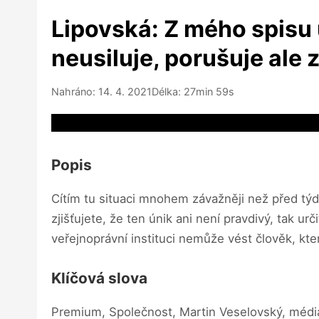
Lipovská: Z mého spisu 
neusiluje, porušuje ale 
Nahráno: 14. 4. 2021
Délka: 27min 59s
Video source not available
Popis
Cítím tu situaci mnohem závažněji než před týd
zjišťujete, že ten únik ani není pravdivý, tak u
veřejnoprávní instituci nemůže vést člověk, kt
Klíčová slova
Premium, Společnost, Martin Veselovský, médi