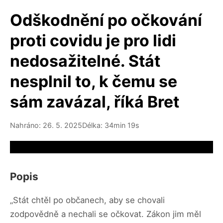
Odškodnění po očkování
proti covidu je pro lidi
nedosažitelné. Stát
nesplnil to, k čemu se
sám zavázal, říká Bret
Nahráno: 26. 5. 2025
Délka: 34min 19s
Video source not available
Popis
„Stát chtěl po občanech, aby se chovali
zodpovědně a nechali se očkovat. Zákon jim měl