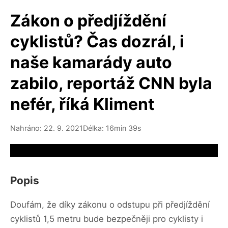
Zákon o předjíždění
cyklistů? Čas dozrál, i
naše kamarády auto
zabilo, reportáž CNN byla
nefér, říká Kliment
Nahráno: 22. 9. 2021
Délka: 16min 39s
Video source not available
Popis
Doufám, že díky zákonu o odstupu při předjíždění
cyklistů 1,5 metru bude bezpečněji pro cyklisty i