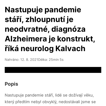
Nastupuje pandemie
stáří, zhloupnutí je
neodvratné, diagnóza
Alzheimera je konstrukt,
říká neurolog Kalvach
Nahráno: 12. 8. 2021
Délka: 25min 5s
Video source not available
Popis
Nastupuje pandemie stáří, lidé se dožívají věku,
který předtím nebyl obvyklý, nedostávali jsme se