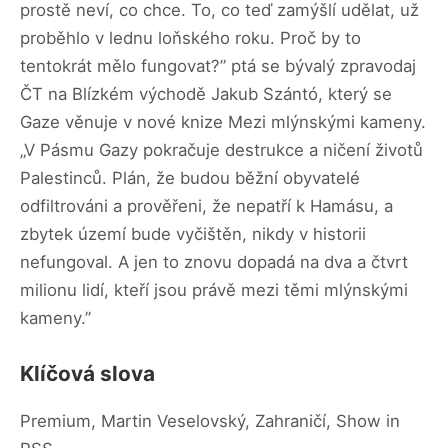
prostě neví, co chce. To, co teď zamýšlí udělat, už
proběhlo v lednu loňského roku. Proč by to
tentokrát mělo fungovat?” ptá se bývalý zpravodaj
ČT na Blízkém východě Jakub Szántó, který se
Gaze věnuje v nové knize Mezi mlýnskými kameny.
„V Pásmu Gazy pokračuje destrukce a ničení životů
Palestinců. Plán, že budou běžní obyvatelé
odfiltrováni a prověřeni, že nepatří k Hamásu, a
zbytek území bude vyčištěn, nikdy v historii
nefungoval. A jen to znovu dopadá na dva a čtvrt
milionu lidí, kteří jsou právě mezi těmi mlýnskými
kameny.”
Klíčová slova
Premium, Martin Veselovský, Zahraničí, Show in