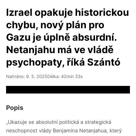
Izrael opakuje historickou
chybu, nový plán pro
Gazu je úplně absurdní.
Netanjahu má ve vládě
psychopaty, říká Szántó
Nahráno: 9. 5. 2025
Délka: 42min 33s
Video source not available
Popis
„Ukazuje se absolutní politická a strategická
neschopnost vlády Benjamina Netanjahua, který