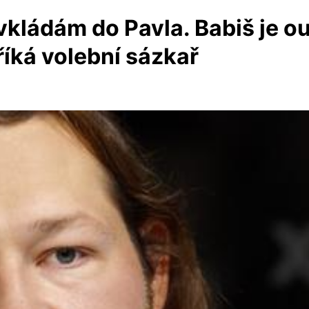
vkládám do Pavla. Babiš je out
říká volební sázkař