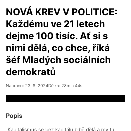
NOVÁ KREV V POLITICE:
Každému ve 21 letech
dejme 100 tisíc. Ať si s
nimi dělá, co chce, říká
šéf Mladých sociálních
demokratů
Nahráno: 23. 8. 2024
Délka: 28min 44s
Video source not available
Popis
„Kapitalismus se bez kapitálu blbě dělá a my tu